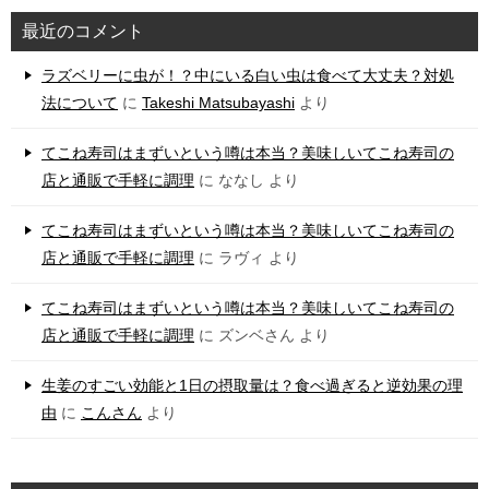
最近のコメント
ラズベリーに虫が！？中にいる白い虫は食べて大丈夫？対処
法について
に
Takeshi Matsubayashi
より
てこね寿司はまずいという噂は本当？美味しいてこね寿司の
店と通販で手軽に調理
に
ななし
より
てこね寿司はまずいという噂は本当？美味しいてこね寿司の
店と通販で手軽に調理
に
ラヴィ
より
てこね寿司はまずいという噂は本当？美味しいてこね寿司の
店と通販で手軽に調理
に
ズンベさん
より
生姜のすごい効能と1日の摂取量は？食べ過ぎると逆効果の理
由
に
こんさん
より