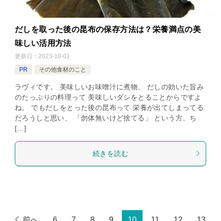
だしを取った後の昆布の保存方法は？栄養満点の美
味しい活用方法
更新日：
2023-10-01
PR
その他食材のこと
ラヴィです。 美味しいお味噌汁に煮物、 だしの効いた旨み
のたっぷりの料理って 美味しいダシをとることからですよ
ね。 でもだしをとった後の昆布って 栄養が出てしまってる
だろうしと思い、 「勿体無いけど捨てる」 という方、ち
[…]
続きを読む
前へ
6
7
8
9
10
11
12
13