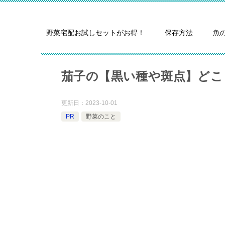
野菜宅配お試しセットがお得！
保存方法
魚
茄子の【黒い種や斑点】どこ
更新日：
2023-10-01
PR
野菜のこと