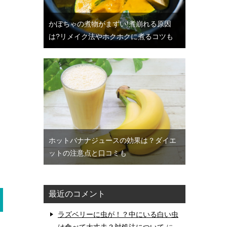
かぼちゃの煮物がまずい!煮崩れる原因
は?リメイク法やホクホクに煮るコツも
ホットバナナジュースの効果は？ダイエ
ットの注意点と口コミも
最近のコメント
ラズベリーに虫が！？中にいる白い虫
は食べて大丈夫？対処法について
に