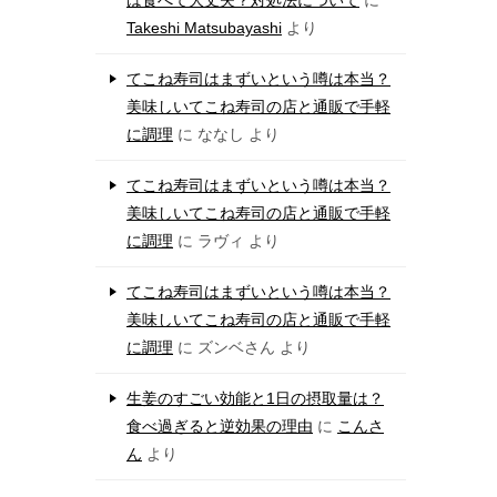
Takeshi Matsubayashi
より
てこね寿司はまずいという噂は本当？
美味しいてこね寿司の店と通販で手軽
に調理
に
ななし
より
てこね寿司はまずいという噂は本当？
美味しいてこね寿司の店と通販で手軽
に調理
に
ラヴィ
より
てこね寿司はまずいという噂は本当？
美味しいてこね寿司の店と通販で手軽
に調理
に
ズンベさん
より
生姜のすごい効能と1日の摂取量は？
食べ過ぎると逆効果の理由
に
こんさ
ん
より