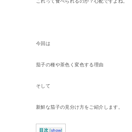
これって食べられるのか？心配ですよね。
今回は
茄子の種や茶色く変色する理由
そして
新鮮な茄子の見分け方をご紹介します。
目次
[
show
]