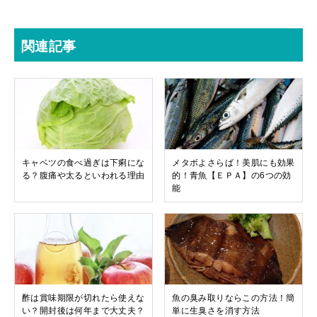
関連記事
キャベツの食べ過ぎは下痢にな
メタボよさらば！美肌にも効果
る？腹痛や太るといわれる理由
的！青魚【ＥＰＡ】の6つの効
能
酢は賞味期限が切れたら使えな
魚の臭み取りならこの方法！簡
い？開封後は何年まで大丈夫？
単に生臭さを消す方法