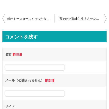
投
餅がトースターにくっつかない焼き方！レンジ・フライパンではこの方法！
【餅のカビ防止】生えさせない保存方法！自宅にあるもので解決
稿
ナ
コメントを残す
ビ
ゲ
名前
必須
ー
シ
ョ
ン
メール（公開されません）
必須
サイト