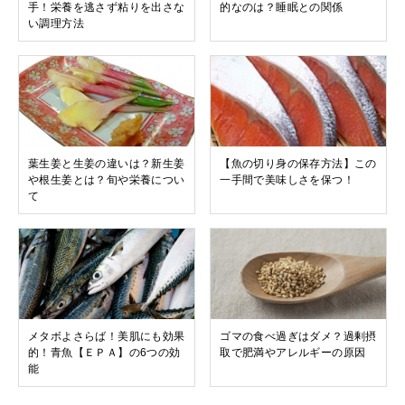
手！栄養を逃さず粘りを出さな
的なのは？睡眠との関係
い調理方法
葉生姜と生姜の違いは？新生姜
【魚の切り身の保存方法】この
や根生姜とは？旬や栄養につい
一手間で美味しさを保つ！
て
メタボよさらば！美肌にも効果
ゴマの食べ過ぎはダメ？過剰摂
的！青魚【ＥＰＡ】の6つの効
取で肥満やアレルギーの原因
能