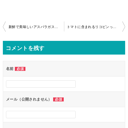
投
新鮮で美味しいアスパラガスの見分け方！穂先の張り具合とオスとメス
トマトに含まれるリコピンって？高い効能で美肌＆ダイエット効果
稿
ナ
コメントを残す
ビ
ゲ
名前
必須
ー
シ
ョ
ン
メール（公開されません）
必須