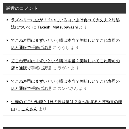
最近のコメント
ラズベリーに虫が！？中にいる白い虫は食べて大丈夫？対処
法について
に
Takeshi Matsubayashi
より
てこね寿司はまずいという噂は本当？美味しいてこね寿司の
店と通販で手軽に調理
に
ななし
より
てこね寿司はまずいという噂は本当？美味しいてこね寿司の
店と通販で手軽に調理
に
ラヴィ
より
てこね寿司はまずいという噂は本当？美味しいてこね寿司の
店と通販で手軽に調理
に
ズンベさん
より
生姜のすごい効能と1日の摂取量は？食べ過ぎると逆効果の理
由
に
こんさん
より