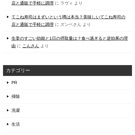
店と通販で手軽に調理
に
ラヴィ
より
てこね寿司はまずいという噂は本当？美味しいてこね寿司の
店と通販で手軽に調理
に
ズンベさん
より
生姜のすごい効能と1日の摂取量は？食べ過ぎると逆効果の理
由
に
こんさん
より
カテゴリー
PR
掃除
洗濯
生活